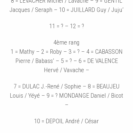
8 = LEVACHER Michel / Lavache – 9 = GENTIL
Jacques / Seraph – 10 = JUILLARD Guy / Juju’
11 = ? – 12 = ?
4ème rang
1 = Mathy – 2 = Roby – 3 = ? – 4 = CABASSON
Pierre / Babass’ – 5 = ? – 6 = DE VALENCE
Hervé / Vavache –
7 = DULAC J.-René / Sophie – 8 = BEAUJEU
Louis / Yéyé – 9 = ? MONDANGE Daniel / Bicot
–
10 = DEPOIL André / César