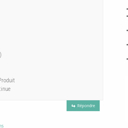
)
Produit
tinue
Répondre
ns