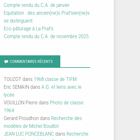
Compte rendu du C.A. de janvier
Equitation : des ancien(ne)s Prat’sien(ne)s
se distinguent
Eco pâturage à La Prat’s
Compte rendu du C.A. de novembre 2025
COMMENTAIRES RÉCENTS
TOUZOT
dans
1968 classe de TIFM
Eric SEMAIN
dans
A.G. et liens avec le
lycée
VOUILLON Pierre
dans
Photo de classe
1964
Gerard Proudhon
dans
Recherche des
modèles de Michel Bouillot
JEAN LUC PONCEBLANC
dans
Recherche