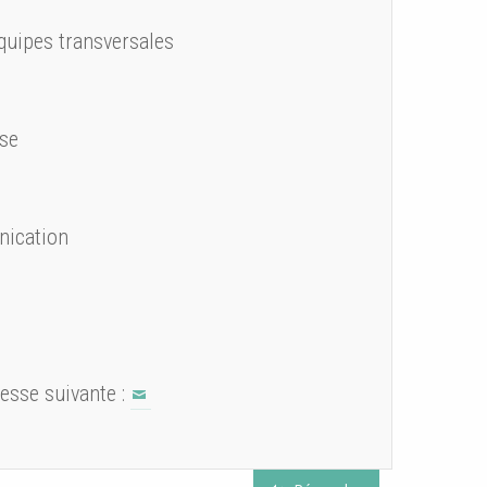
équipes transversales
èse
nication
resse suivante :